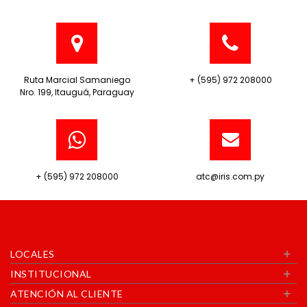
Ruta Marcial Samaniego
+ (595) 972 208000
Nro. 199, Itauguá, Paraguay
+ (595) 972 208000
atc@iris.com.py
+
LOCALES
+
INSTITUCIONAL
+
ATENCIÓN AL CLIENTE